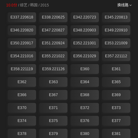
10.0分
/ 综艺 / 韩国 / 2015
换线路
E337.220618
E338.220625
E342.220723
E345.220813
E346.220820
E347.220827
E348.220903
E349.220910
E350.220917
E351.220924
E352.221001
E353.221009
E354.221016
E355.221022
E356.221029
E357.221112
E358.221119
E359.221126
E360
E361
E362
E363
E364
E365
E366
E367
E368
E369
E370
E371
E372
E373
E374
E375
E376
E377
E378
E379
E380
E381