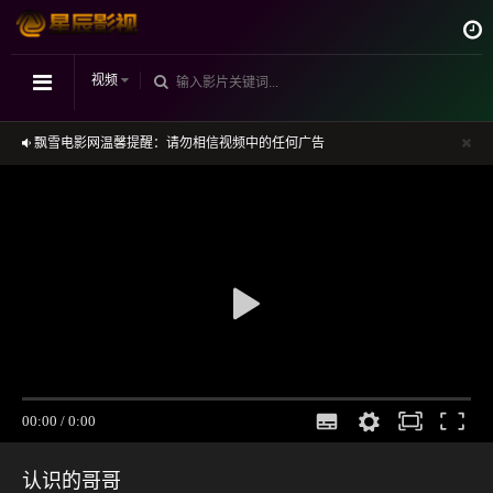
视频
飘雪电影网温馨提醒：请勿相信视频中的任何广告
如播放卡顿，请切换播放源观看或刷新！
正在播放：认识的哥哥-E477.250412
认识的哥哥