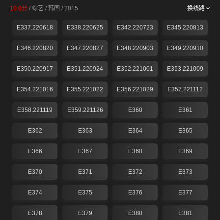
10.0分
/ 综艺 / 韩国 / 2015
换线路
E337.220618
E338.220625
E342.220723
E345.220813
E346.220820
E347.220827
E348.220903
E349.220910
E350.220917
E351.220924
E352.221001
E353.221009
E354.221016
E355.221022
E356.221029
E357.221112
E358.221119
E359.221126
E360
E361
E362
E363
E364
E365
E366
E367
E368
E369
E370
E371
E372
E373
E374
E375
E376
E377
E378
E379
E380
E381