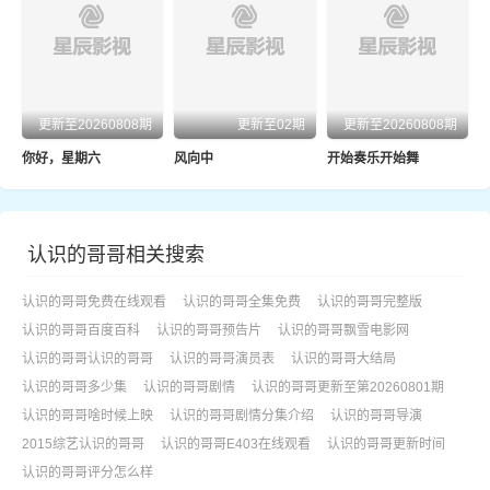
E422
E423
E424
E425
E426
E427
E428
E429
E430
E431
E432
E433
更新至20260808期
更新至02期
更新至20260808期
E434
E435
E436
E437
你好，星期六
风向中
开始奏乐开始舞
E438
E439
E440
E441
E442.240713
E443.240720
E444.240727
E445.240810
认识的哥哥相关搜索
E446.240817
E447.240824
E448.240831
E449.240907
认识的哥哥免费在线观看
认识的哥哥全集免费
认识的哥哥完整版
E450.240914
E451.240921
E452.240928
E453.241005
认识的哥哥百度百科
认识的哥哥预告片
认识的哥哥飘雪电影网
认识的哥哥认识的哥哥
认识的哥哥演员表
认识的哥哥大结局
E454.241012
E455.241019
E456.241026
E457.241102
认识的哥哥多少集
认识的哥哥剧情
认识的哥哥更新至第20260801期
E458.241109
E459.241116
E460.241123
E461.241130
认识的哥哥啥时候上映
认识的哥哥剧情分集介绍
认识的哥哥导演
2015综艺认识的哥哥
认识的哥哥E403在线观看
认识的哥哥更新时间
E462.241221
E463.241228
E464.250111
20250118
认识的哥哥评分怎么样