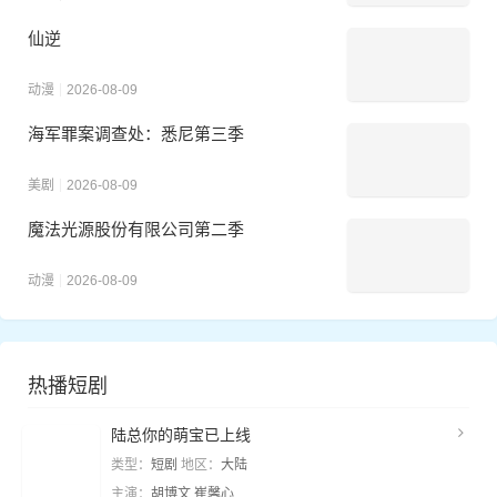
仙逆
动漫
2026-08-09
海军罪案调查处：悉尼第三季
美剧
2026-08-09
魔法光源股份有限公司第二季
动漫
2026-08-09
热播短剧
陆总你的萌宝已上线
类型：
短剧
地区：
大陆
主演：
胡博文,崔馨心