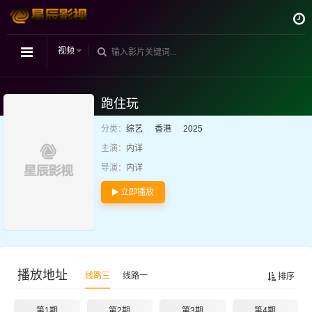
视频
跑住玩
分类：
综艺
香港
2025
主演：
内详
导演：
内详
立即播放
播放地址
线路三
线路一
排序
第1期
第2期
第3期
第4期