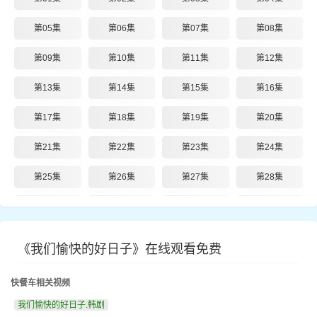
第05集
第06集
第07集
第08集
第09集
第10集
第11集
第12集
第13集
第14集
第15集
第16集
第17集
第18集
第19集
第20集
第21集
第22集
第23集
第24集
第25集
第26集
第27集
第28集
第29集
第30集
第31集
第32集
第33集
第34集
第35集
第36集
《我们愉快的好日子》在线观看免费
第37集
第38集
第39集
第40集
快餐车相关视频
第41集
第42集
第43集
第44集
我们愉快的好日子.韩剧