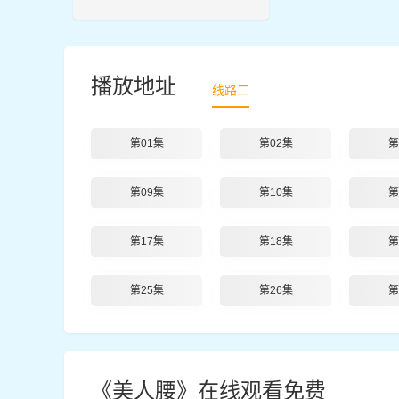
播放地址
线路二
第01集
第02集
第
第09集
第10集
第
第17集
第18集
第
第25集
第26集
第
《美人腰》在线观看免费