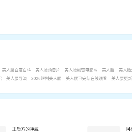
美人腰百度百科
美人腰预告片
美人腰飘雪电影网
美人腰
美人腰
绍
美人腰导演
2026短剧美人腰
美人腰已完结在线观看
美人腰更新
正后方的神威
阿