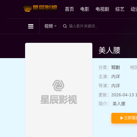
首页
电影
电视剧
综艺
动
视频
美人腰
分类：
短剧
地
主演：
内详
导演：
内详
更新：
2026-04-13 
简介：
美人腰
立即播