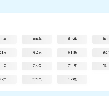
03集
第04集
第05集
第0
11集
第12集
第13集
第1
19集
第20集
第21集
第2
27集
第28集
第29集