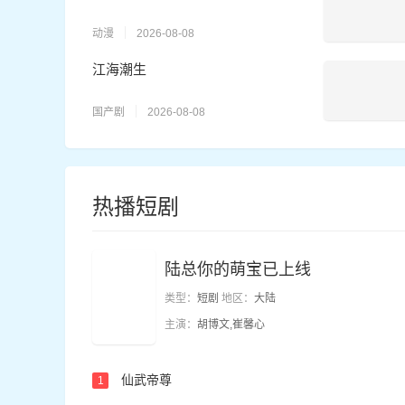
动漫
2026-08-08
江海潮生
国产剧
2026-08-08
热播短剧
陆总你的萌宝已上线
类型：
短剧
地区：
大陆
主演：
胡博文,崔馨心
仙武帝尊
1