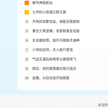
都市神级医仙
2
九爷的小玫瑰又野又撩
3
开局捡到聚宝盆，我能无限复制
4
重生九零逆袭，发家致富走花路
5
女总裁别慌，我开天眼医术通神
6
少帅别这样，夫人她只爱钱
7
气运互通后纨绔老公被我带飞
8
顾总，你的爱情蛋炒饭已送达
9
逆袭，从捡垃圾开始致富
10
本站所