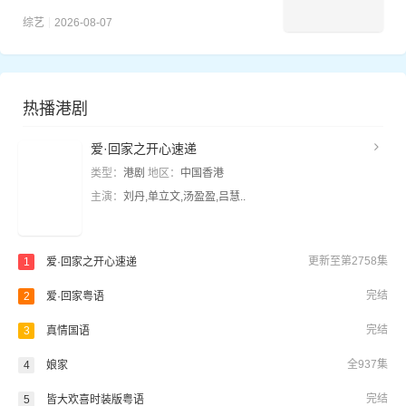
综艺
2026-08-07
热播港剧
爱·回家之开心速递
类型：
港剧
地区：
中国香港
主演：
刘丹,单立文,汤盈盈,吕慧..
更新至第2758集
1
爱·回家之开心速递
完结
2
爱·回家粤语
完结
3
真情国语
全937集
4
娘家
完结
5
皆大欢喜时装版粤语