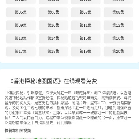
第05集
第06集
第07集
第08集
第09集
第10集
第11集
第12集
第13集
第14集
第15集
第16集
第17集
第18集
第19集
第20集
《香港探秘地图国语》在线观看免费
「傳說探秘，引爆恐懼」玄學大師莊一臣（黎耀祥飾）創立探秘頻道，以香港
各處神秘地點作招徠宣揚迷信，探秘話題包括戰時無頭鬼、鵝頸橋神婆、尋找
替身的民初女鬼、媚惑男性的狐仙顯靈、鬧鬼片場、屋邨UFO、米婆婆陰間招
魂，及可困住三魂七魄的結界…獵奇探秘令莊一臣逐漸走紅；卻遭到剛強正直
的打假網紅畢萍（龔嘉欣飾）狙擊，以科學解釋一一破解莊一臣的把戲與技
倆！二人鬥氣鬥智鬥力，過程中畢萍慢慢撕開莊一臣隱藏的另一面，原來莊一
臣是想借畢萍之手自揭黑歷史，藉此贖罪…
快餐车相关视频