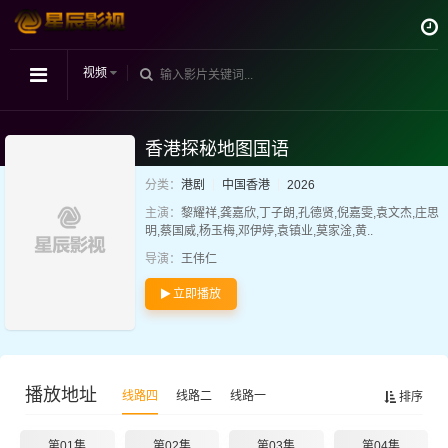
视频
香港探秘地图国语
分类：
港剧
中国香港
2026
主演：
黎耀祥,龚嘉欣,丁子朗,孔德贤,倪嘉雯,袁文杰,庄思
明,蔡国威,杨玉梅,邓伊婷,袁镇业,莫家淦,黄..
导演：
王伟仁
立即播放
播放地址
线路四
线路二
线路一
排序
第01集
第02集
第03集
第04集