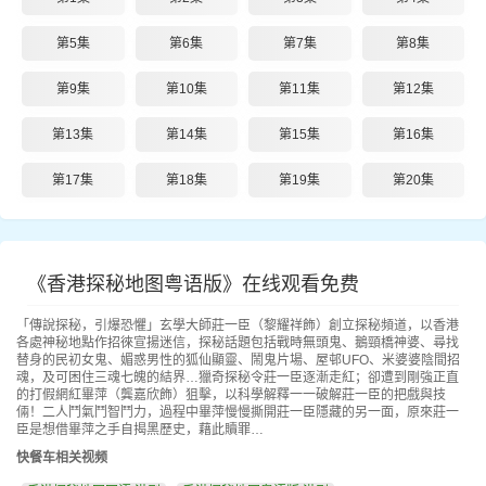
第5集
第6集
第7集
第8集
第9集
第10集
第11集
第12集
第13集
第14集
第15集
第16集
第17集
第18集
第19集
第20集
《香港探秘地图粤语版》在线观看免费
「傳說探秘，引爆恐懼」玄學大師莊一臣（黎耀祥飾）創立探秘頻道，以香港
各處神秘地點作招徠宣揚迷信，探秘話題包括戰時無頭鬼、鵝頸橋神婆、尋找
替身的民初女鬼、媚惑男性的狐仙顯靈、鬧鬼片場、屋邨UFO、米婆婆陰間招
魂，及可困住三魂七魄的結界…獵奇探秘令莊一臣逐漸走紅；卻遭到剛強正直
的打假網紅畢萍（龔嘉欣飾）狙擊，以科學解釋一一破解莊一臣的把戲與技
倆！二人鬥氣鬥智鬥力，過程中畢萍慢慢撕開莊一臣隱藏的另一面，原來莊一
臣是想借畢萍之手自揭黑歷史，藉此贖罪…
快餐车相关视频