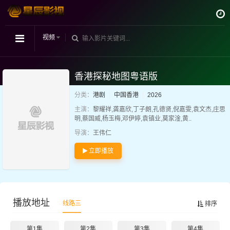
视频
香港探秘地图粤语版
分类：
港剧
中国香港
2026
主演：
黎耀祥,龚嘉欣,丁子朗,孔德贤,倪嘉雯,袁文杰,庄思
明,蔡国威,杨玉梅,邓伊婷,袁镇业,莫家淦,黄..
导演：
王伟仁
立即播放
播放地址
线路三
排序
第1集
第2集
第3集
第4集