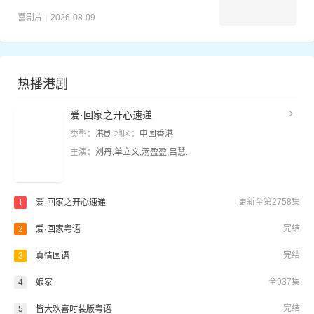
喜剧片
2026-08-09
热播港剧
爱·回家之开心速递
类型：
港剧
地区：
中国香港
主演：
刘丹,单立文,汤盈盈,吕慧..
更新至第2758集
1
爱·回家之开心速递
完结
2
爱·回家粤语
完结
3
真情国语
全937集
4
娘家
完结
5
皆大欢喜时装版粤语