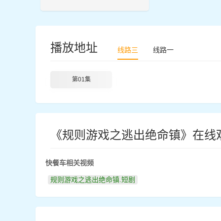
播放地址
线路三
线路一
第01集
《规则游戏之逃出绝命镇》在线
快餐车相关视频
规则游戏之逃出绝命镇.短剧