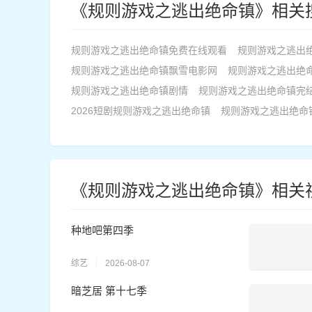
《规则游戏之逃出绝命镇》相关
规则游戏之逃出绝命镇免费在线观看
规则游戏之逃出
规则游戏之逃出绝命镇飘雪电影网
规则游戏之逃出绝
规则游戏之逃出绝命镇剧情
规则游戏之逃出绝命镇完
2026短剧规则游戏之逃出绝命镇
规则游戏之逃出绝命
《规则游戏之逃出绝命镇》相关
种地吧第四季
综艺
2026-08-07
暗芝居 第十七季