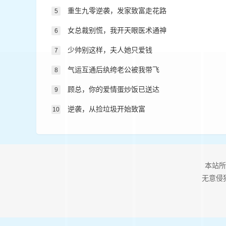
重生九零逆袭，发家致富走花路
5
女总裁别慌，我开天眼医术通神
6
少帅别这样，夫人她只爱钱
7
气运互通后纨绔老公被我带飞
8
顾总，你的爱情蛋炒饭已送达
9
逆袭，从捡垃圾开始致富
10
本站所
无意侵