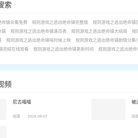
搜索
绝命镇全集免费
规则游戏之逃出绝命镇完整版
规则游戏之逃出绝命镇
命镇
规则游戏之逃出绝命镇演员表
规则游戏之逃出绝命镇大结局
规
结
规则游戏之逃出绝命镇啥时候上映
规则游戏之逃出绝命镇剧情分集
镇完结在线观看
规则游戏之逃出绝命镇更新时间
规则游戏之逃出绝命
视频
尼古喵喵
被
动漫
2026-08-07
动