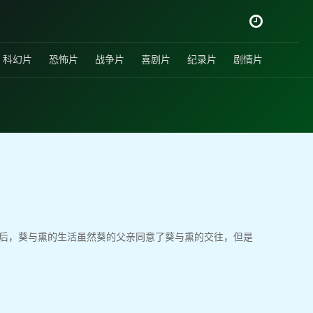
科幻片
恐怖片
战争片
喜剧片
纪录片
剧情片
之后，葵与熏的生活虽然葵的父亲同意了葵与熏的交往，但是