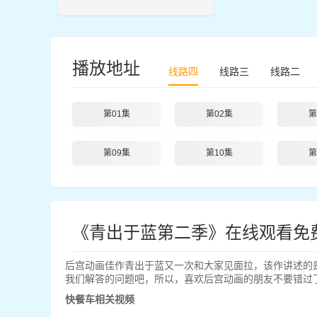
播放地址
线路四
线路三
线路二
第01集
第02集
第
第09集
第10集
第
《青出于蓝第二季》在线观看免
后宫动画佳作青出于蓝又一次和大家见面拉，该作讲述的
我们解答的问题吧，所以，喜欢后宫动画的朋友不要错过了
快餐车相关视频