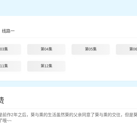
线路一
03集
第04集
第05集
第0
11集
第12集
费
是前作2年之后，葵与熏的生活虽然葵的父亲同意了葵与熏的交往，但是
哦~~