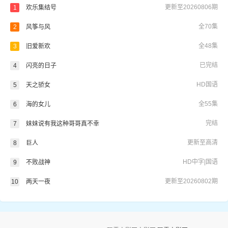
更新至20260806期
1
欢乐集结号
全70集
2
风筝与风
全48集
3
旧爱新欢
已完结
4
闪亮的日子
HD国语
5
天之骄女
全55集
6
海的女儿
完结
7
妹妹说有我这种哥哥真不幸
更新至高清
8
巨人
HD中字|国语
9
不败战神
更新至20260802期
10
两天一夜