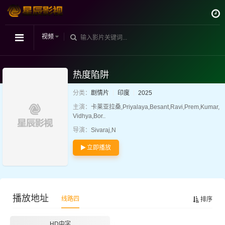
视频
热度陷阱
分类：
剧情片
印度
2025
主演：
卡莱亚拉桑,Priyalaya,Besant,Ravi,Prem,Kumar,
Vidhya,Bor..
导演：
Sivaraj,N
立即播放
播放地址
线路四
排序
HD中字