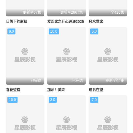
更新至07集
更新至2867集
全426集
日落下的彩虹
爱回家之开心速递2025
风水世家
9.0
10.0
5.0
已完结
已完结
更新至04集
春花望露
加油！美玲
成名在望
10.0
3.0
7.0