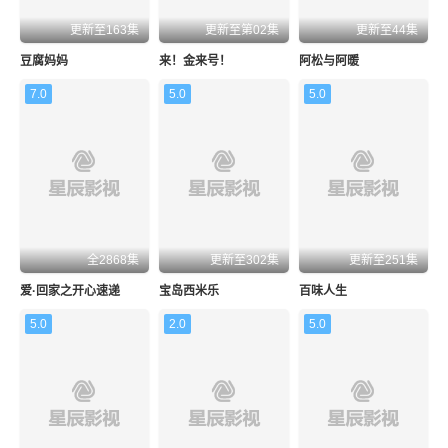
更新至163集
更新至第02集
更新至44集
豆腐妈妈
来！金来号！
阿松与阿暖
7.0
5.0
5.0
全2868集
更新至302集
更新至251集
爱·回家之开心速递
宝岛西米乐
百味人生
5.0
2.0
5.0