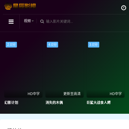
视频
2.0分
4.0分
3.0分
HD中字
更新至高清
HD中字
幻影计划
消失的木偶
巨鲨大战食人鳄