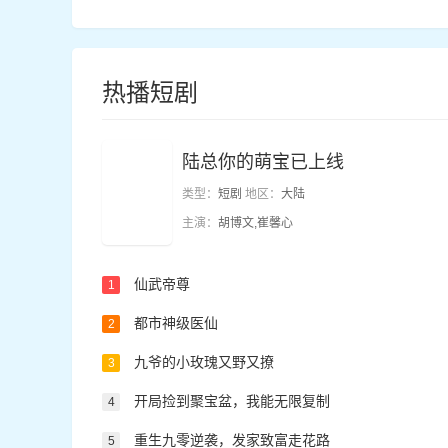
热播短剧
陆总你的萌宝已上线
类型：
短剧
地区：
大陆
主演：
胡博文,崔馨心
仙武帝尊
1
都市神级医仙
2
九爷的小玫瑰又野又撩
3
开局捡到聚宝盆，我能无限复制
4
重生九零逆袭，发家致富走花路
5