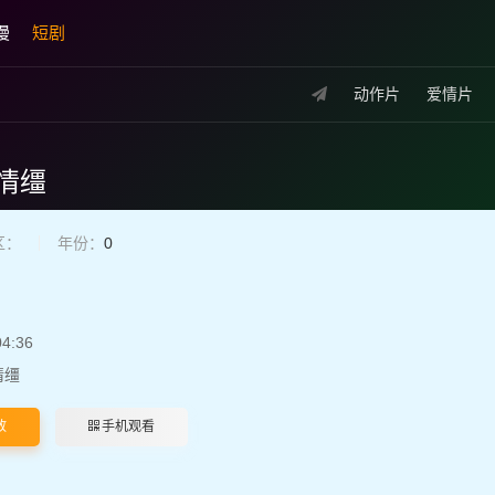
漫
短剧
动作片
爱情片
情缰
区：
年份：
0
04:36
情缰
放
手机观看