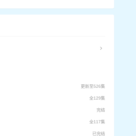
更新至526集
全129集
完结
全117集
已完结