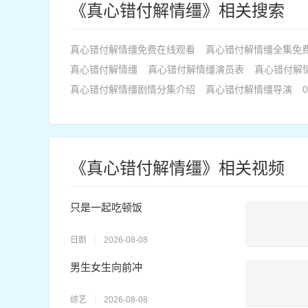
《真心错付解情缰》相关搜索
真心错付解情缰免费在线观看
真心错付解情缰全集免
真心错付解情缰
真心错付解情缰演员表
真心错付解
真心错付解情缰剧情分集介绍
真心错付解情缰导演
《真心错付解情缰》相关视频
只是一起吃顿饭
日剧
2026-08-08
男生女生向前冲
综艺
2026-08-08