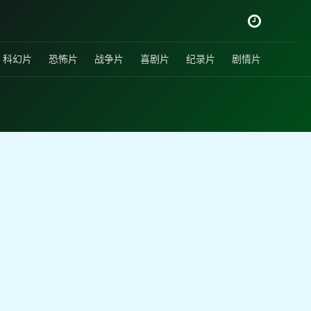
科幻片
恐怖片
战争片
喜剧片
纪录片
剧情片