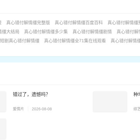
费
真心错付解情缰完整版
真心错付解情缰百度百科
真心错付解情缰
情缰大结局
真心错付解情缰多少集
真心错付解情缰剧情
真心错付解
0短剧真心错付解情缰
真心错付解情缰全71集在线观看
真心错付解情
错过了，遗憾吗？
种
爱情片
2026-08-08
综