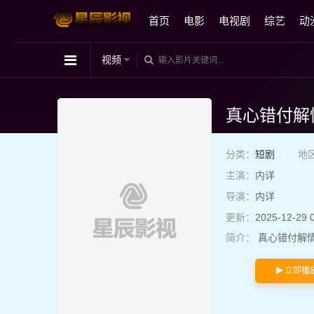
首页
电影
电视剧
综艺
动
视频
真心错付解
分类：
短剧
地
主演：
内详
导演：
内详
更新：
2025-12-29 
简介：
真心错付解
立即播