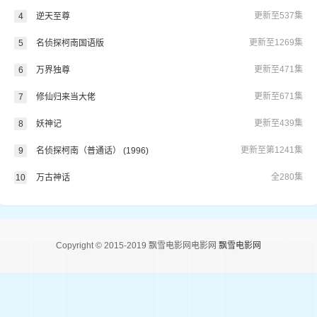
更新至537集
4
逆天至尊
第133集
第134集
第135集
第136集
更新至1269集
5
名侦探柯南国语版
第137集
第138集
第139集
第140集
更新至471集
6
万界独尊
第141集
第142集
第143集
第144集
更新至671集
7
修仙归来当大佬
第145集
第146集
第147集
第148集
更新至439集
8
妖神记
第149集
第150集
第151集
第152集
更新至第1241集
9
名侦探柯南（普通话） (1996)
第153集
第154集
第155集
第156集
全280集
10
万古神话
第157集
第158集
第159集
第160集
第161集
第162集
第163集
第164集
Copyright © 2015-2019 飘雪电影网电影网
飘雪电影网
第165集
第166集
第167集
第168集
第169集
第170集
第171集
第172集