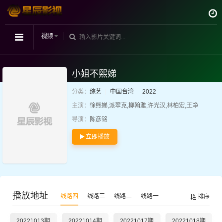
视频
小姐不熙娣
分类：
综艺
中国台湾
2022
主演：
徐熙娣,派翠克,柳翰雅,许光汉,林柏宏,王净
导演：
陈彦铭
立即播放
播放地址
线路四
线路三
线路二
线路一
排序
20221013期
20221014期
20221017期
20221018期