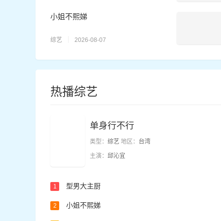
小姐不熙娣
综艺
2026-08-07
热播综艺
单身行不行
类型：
综艺
地区：
台湾
主演：
邱沁宜
型男大主厨
1
小姐不熙娣
2