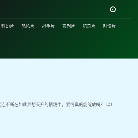
科幻片
恐怖片
战争片
喜剧片
纪录片
剧情片
连不断在如此异想天开的情境中，爱情真的能绽放吗？ 以1