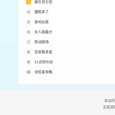
娱乐百分百
3
康熙来了
4
食尚玩家
5
女人我最大
6
笑动剧场
7
百变智多星
8
11点热吵店
9
全民星攻略
10
本站所
无意侵