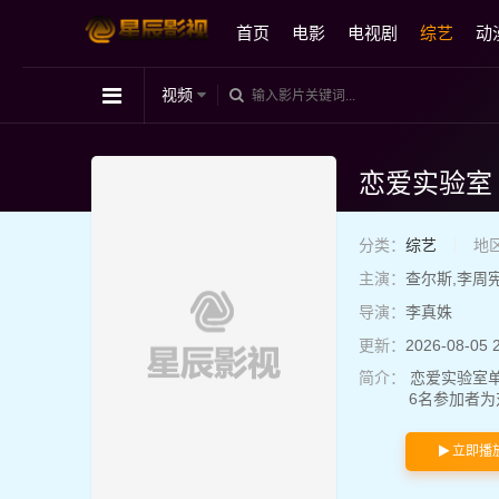
首页
电影
电视剧
综艺
动
视频
恋爱实验室
分类：
综艺
地
主演：
查尔斯,李周
导演：
李真姝
更新：
2026-08-05 
简介：
恋爱实验室
6名参加者为
立即播