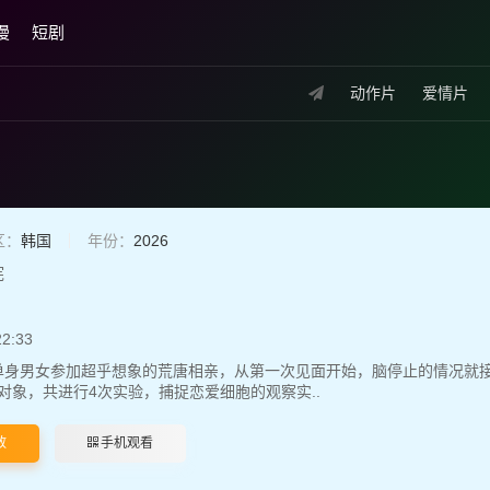
漫
短剧
动作片
爱情片
区：
韩国
年份：
2026
宪
22:33
单身男女参加超乎想象的荒唐相亲，从第一次见面开始，脑停止的情况就接
对象，共进行4次实验，捕捉恋爱细胞的观察实..
放
手机观看