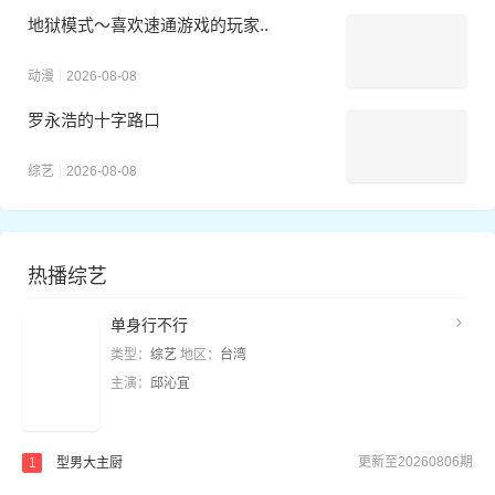
地狱模式～喜欢速通游戏的玩家..
动漫
2026-08-08
罗永浩的十字路口
综艺
2026-08-08
热播综艺
单身行不行
类型：
综艺
地区：
台湾
主演：
邱沁宜
更新至20260806期
1
型男大主厨